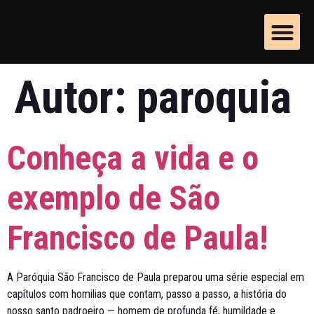
Dízimos e Of
Grupos e P
Autor:
paroquia
Conheça a vida e o
exemplo de São
Francisco de Paula!
A Paróquia São Francisco de Paula preparou uma série especial em
capítulos com homilias que contam, passo a passo, a história do
nosso santo padroeiro — homem de profunda fé, humildade e