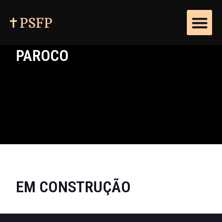
Dízimos e Of
Grupos e P
PAROCO
EM CONSTRUÇÃO