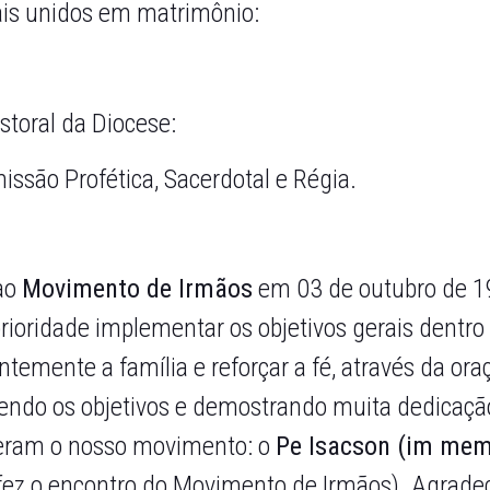
sais unidos em matrimônio:
storal da Diocese:
missão Profética, Sacerdotal e Régia.
ao
Movimento de Irmãos
em 03 de outubro de 
ioridade implementar os objetivos gerais dentr
temente a família e reforçar a fé, através da ora
endo os objetivos e demostrando muita dedicaçã
eram o nosso movimento: o
Pe Isacson (im memo
fez o encontro do Movimento de Irmãos). Agrade