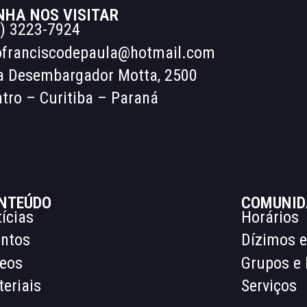
NHA NOS VISITAR
) 3223-7924
ofranciscodepaula@hotmail.com
a Desembargador Motta, 2500
tro – Curitiba – Paraná
NTEÚDO
COMUNID
ícias
Horários
entos
Dízimos e
deos
Grupos e 
eriais
Serviços